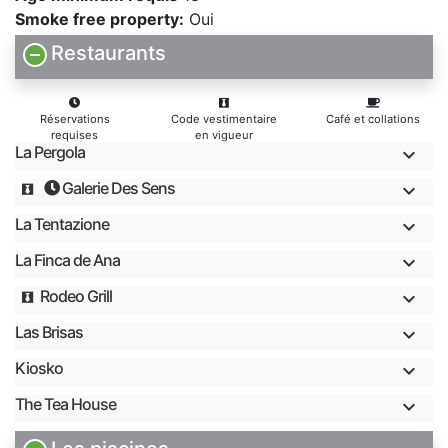
Smoke free property:
Oui
Restaurants
Réservations
Code vestimentaire
Café et collations
requises
en vigueur
La Pergola
Galerie Des Sens
La Tentazione
La Finca de Ana
Rodeo Grill
Las Brisas
Kiosko
The Tea House