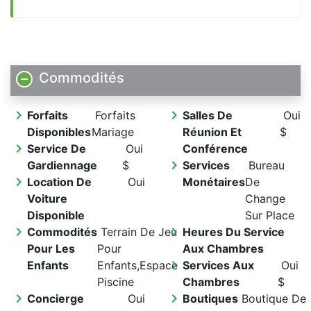
Commodités
chevron_right
chevron_right
Forfaits
Forfaits
Salles De
Oui
Disponibles
Mariage
Réunion Et
$
chevron_right
Service De
Oui
Conférence
chevron_right
Gardiennage
$
Services
Bureau
chevron_right
Location De
Oui
Monétaires
De
Voiture
Change
Disponible
Sur Place
chevron_right
chevron_right
Commodités
Terrain De Jeu
Heures Du Service
Pour Les
Pour
Aux Chambres
chevron_right
Enfants
Enfants,Espace
Services Aux
Oui
Piscine
Chambres
$
chevron_right
chevron_right
Concierge
Oui
Boutiques
Boutique De