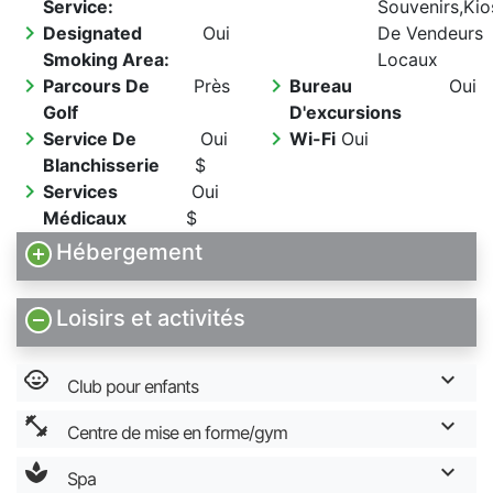
Service:
Souvenirs,Ki
chevron_right
Designated
Oui
De Vendeurs
Smoking Area:
Locaux
chevron_right
chevron_right
Parcours De
Près
Bureau
Oui
Golf
D'excursions
chevron_right
chevron_right
Service De
Oui
Wi-Fi
Oui
Blanchisserie
$
chevron_right
Services
Oui
Médicaux
$
Hébergement
Loisirs et activités
child_care
Club pour enfants
fitness_center
Centre de mise en forme/gym
spa
Spa