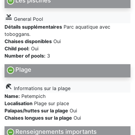
Les piscines
pool
General Pool
Détails supplémentaires
Parc aquatique avec
toboggans.
Chaises disponibles
Oui
Child pool:
Oui
Number of pools:
3
Plage
beach_access
Informations sur la plage
Name:
Petempich
Localisation
Plage sur place
Palapas/huttes sur la plage
Oui
Chaises longues sur la plage
Oui
Renseignements importants